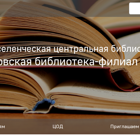
еленческая центральная библио
вская библиотека-филиал
ям
ЦОД
Приглашаем 