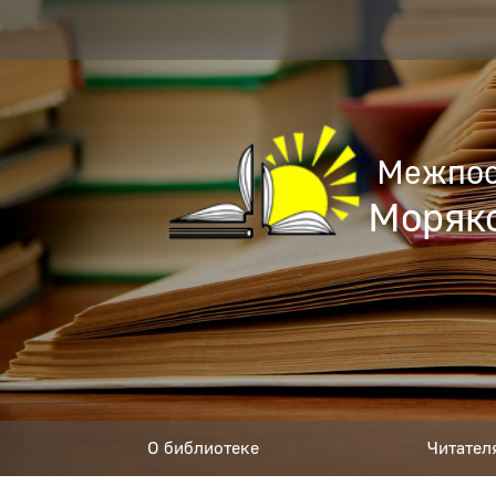
Межпос
Моряко
О библиотеке
Читател