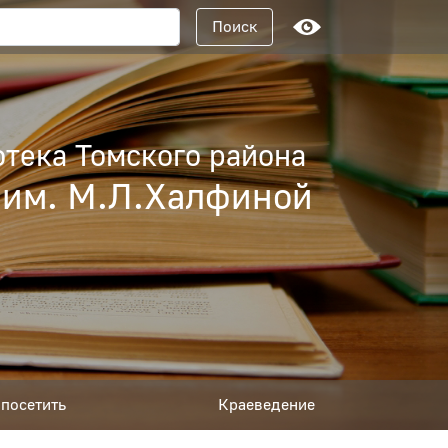
Поисковый запрос
Поиск
тека Томского района
 им. М.Л.Халфиной
посетить
Краеведение