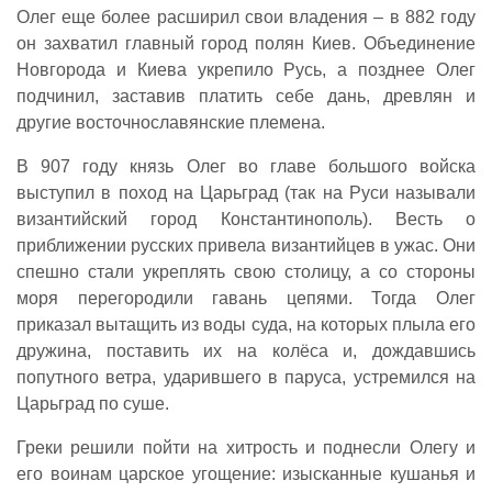
Олег еще более расширил свои владения – в 882 году
он захватил главный город полян Киев. Объединение
Новгорода и Киева укрепило Русь, а позднее Олег
подчинил, заставив платить себе дань, древлян и
другие восточнославянские племена.
В 907 году князь Олег во главе большого войска
выступил в поход на Царьград (так на Руси называли
византийский город Константинополь). Весть о
приближении русских привела византийцев в ужас. Они
спешно стали укреплять свою столицу, а со стороны
моря перегородили гавань цепями. Тогда Олег
приказал вытащить из воды суда, на которых плыла его
дружина, поставить их на колёса и, дождавшись
попутного ветра, ударившего в паруса, устремился на
Царьград по суше.
Греки решили пойти на хитрость и поднесли Олегу и
его воинам царское угощение: изысканные кушанья и