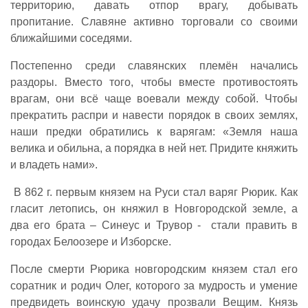
территорию, давать отпор врагу, добывать
пропитание.
Славяне активно торговали со своими
ближайшими соседями.
Постепенно среди славянских племён начались
раздоры. Вместо того, чтобы вместе противостоять
врагам, они всё чаще воевали между собой. Чтобы
прекратить распри и навести порядок в своих землях,
наши предки обратились к варягам: «Земля наша
велика и обильна, а порядка в ней нет. Придите княжить
и владеть нами».
В 862 г. первым князем на Руси стал варяг Рюрик. Как
гласит летопись, он княжил в Новгородской земле, а
два его брата – Синеус и Трувор - стали править в
городах Белоозере и Изборске.
После смерти Рюрика новгородским князем стал его
соратник и родич Олег, которого за мудрость и умение
предвидеть воинскую удачу прозвали Вещим. Князь