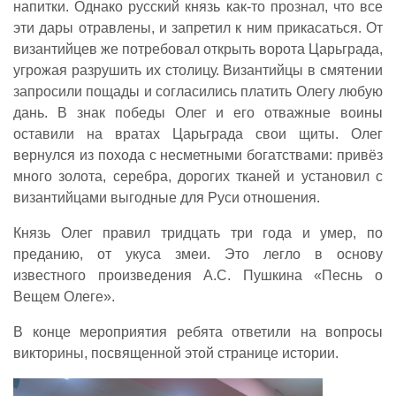
напитки. Однако русский князь как-то прознал, что все
эти дары отравлены, и запретил к ним прикасаться. От
византийцев же потребовал открыть ворота Царьграда,
угрожая разрушить их столицу. Византийцы в смятении
запросили пощады и согласились платить Олегу любую
дань. В знак победы Олег и его отважные воины
оставили на вратах Царьграда свои щиты. Олег
вернулся из похода с несметными богатствами: привёз
много золота, серебра, дорогих тканей и установил с
византийцами выгодные для Руси отношения.
Князь Олег правил тридцать три года и умер, по
преданию, от укуса змеи. Это легло в основу
известного произведения А.С. Пушкина «Песнь о
Вещем Олеге».
В конце мероприятия ребята ответили на вопросы
викторины, посвященной этой странице истории.