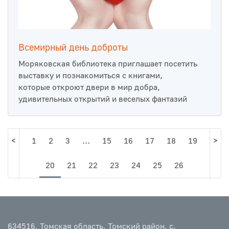
Всемирный день доброты
Моряковская библиотека приглашает посетить
выставку и познакомиться с книгами,
которые откроют двери в мир добра,
удивительных открытий и веселых фантазий
<
1
2
3
…
15
16
17
18
19
>
20
21
22
23
24
25
26
634516, Томская область, Томский район, с.