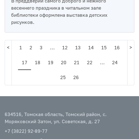
В преддверии самого доброго и нежного
весеннего праздника в читальном зале
библиотеки оформлена выставка детских
рисунков.
<
1
2
3
…
12
13
14
15
16
>
17
18
19
20
21
22
…
24
25
26
634516, Томская область, Томский район, с.
Моряковский Затон, ул. Советская, д. 27
+7 (3822) 92-89-77